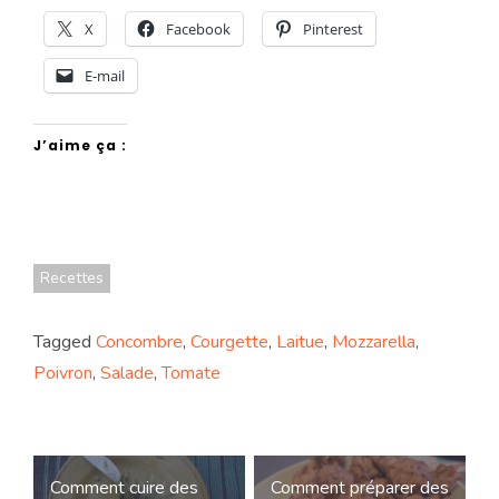
X
Facebook
Pinterest
E-mail
J’aime ça :
Recettes
Tagged
Concombre
,
Courgette
,
Laitue
,
Mozzarella
,
Poivron
,
Salade
,
Tomate
Navigation
Comment cuire des
Comment préparer des