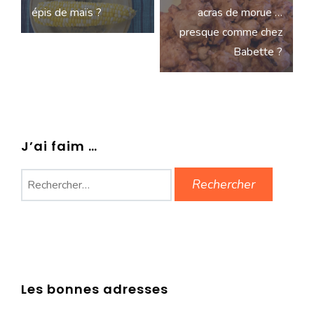
de
épis de maïs ?
acras de morue …
l’article
presque comme chez
Babette ?
J’ai faim …
Rechercher :
Les bonnes adresses