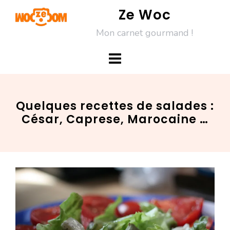
Skip
Ze Woc
to
Mon carnet gourmand !
content
Quelques recettes de salades :
César, Caprese, Marocaine …