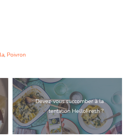
la
,
Poivron
Devez-vous succomber à la
tentation HelloFresh ?