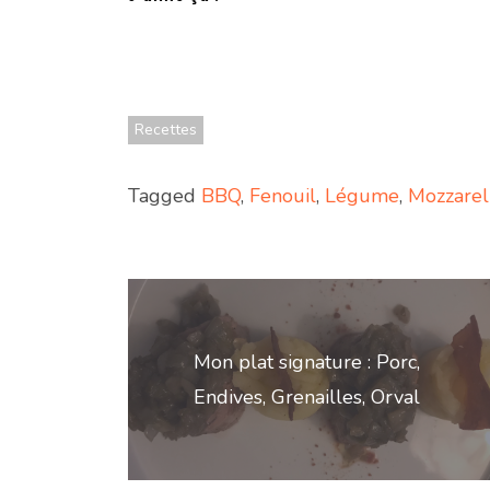
Recettes
Tagged
BBQ
,
Fenouil
,
Légume
,
Mozzarel
Navigation
de
Mon plat signature : Porc,
l’article
Endives, Grenailles, Orval