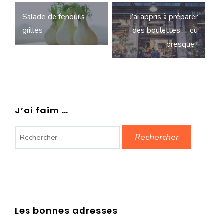
Navigation
Salade de fenouils
J’ai appris à préparer
de
grillés
des boulettes … ou
l’article
presque !
J’ai faim …
Rechercher :
Les bonnes adresses