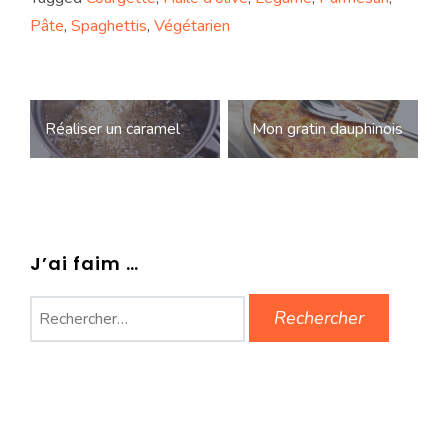
Pâte
,
Spaghettis
,
Végétarien
Navigation
Réaliser un caramel
Mon gratin dauphinois
de
l’article
J’ai faim …
Rechercher :