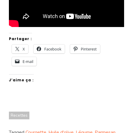
Partager :
X
Facebook
Pinterest
E-mail
J’aime ça :
Recettes
Tagged
Courgette
,
Huile d'olive
,
Légume
,
Parmesan
,