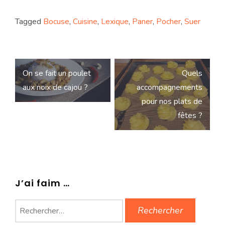
Tagged
Bocuse
,
Cuisine
,
Lexique
,
Paner
,
Pocher
,
Suer
Navigation
On se fait un poulet
Quels
de
aux noix de cajou ?
accompagnements
l’article
pour nos plats de
fêtes ?
J’ai faim …
Rechercher :