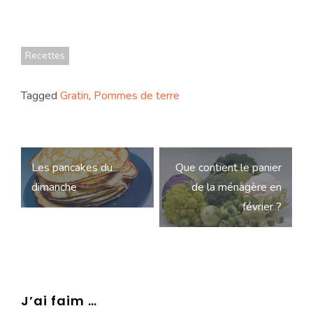
Recettes
Tagged
Gratin
,
Pommes de terre
Navigation
Les pancakes du
Que contient le panier
de
dimanche
de la ménagère en
l’article
février ?
J’ai faim …