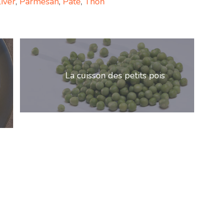
iver
,
Parmesan
,
Pâte
,
Thon
La cuisson des petits pois