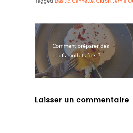
Tagged
Basilic
,
Cannelle
,
Citron
,
Jamie Ol
Navigation
de
Comment préparer des
l’article
oeufs mollets frits ?
Laisser un commentaire