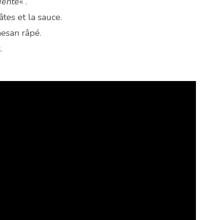
dente
« .
tes et la sauce.
mesan râpé.
.