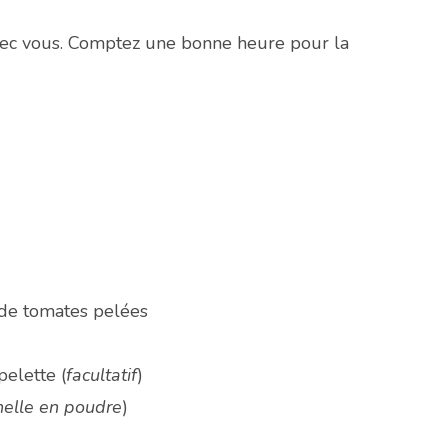
avec vous. Comptez une bonne heure pour la
 de tomates pelées
elette (
facultatif
)
nelle en poudre
)