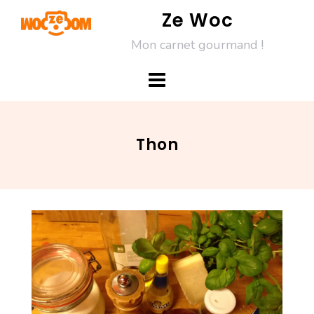
Skip
Ze Woc
to
Mon carnet gourmand !
content
Thon