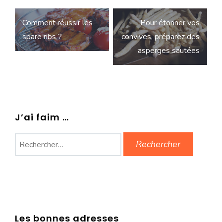
Navigation
Comment réussir les
Pour étonner vos
de
spare ribs ?
convives, préparez des
l’article
asperges sautées
J’ai faim …
Rechercher :
Les bonnes adresses