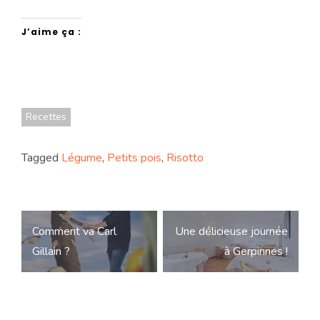
J’aime ça :
Recettes
Tagged
Légume
,
Petits pois
,
Risotto
Navigation
Comment va Carl
Une délicieuse journée
de
Gillain ?
à Gerpinnes !
l’article