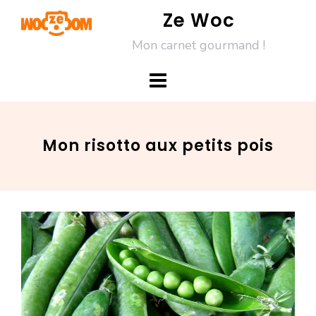
Skip
Ze Woc
to
Mon carnet gourmand !
content
Mon risotto aux petits pois