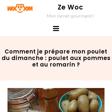
Skip
Ze Woc
to
Mon carnet gourmand !
content
Comment je prépare mon poulet
du dimanche : poulet aux pommes
et au romarin ?