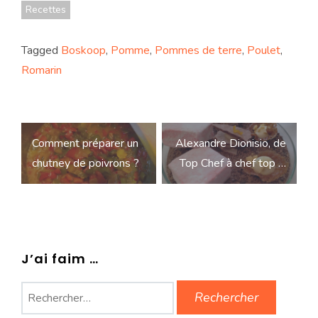
Recettes
Tagged
Boskoop
,
Pomme
,
Pommes de terre
,
Poulet
,
Romarin
Navigation
Comment préparer un
Alexandre Dionisio, de
de
chutney de poivrons ?
Top Chef à chef top …
l’article
J’ai faim …
Rechercher :