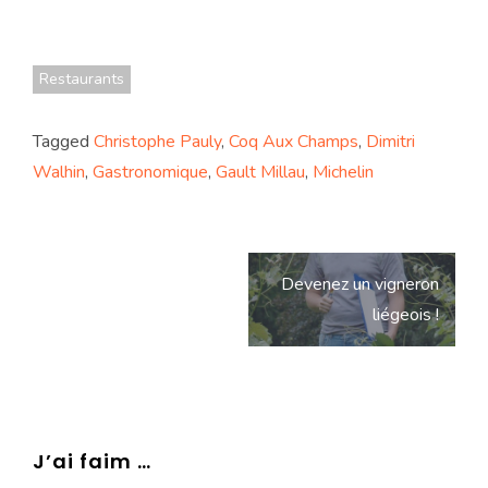
Restaurants
Tagged
Christophe Pauly
,
Coq Aux Champs
,
Dimitri
Walhin
,
Gastronomique
,
Gault Millau
,
Michelin
Navigation
Devenez un vigneron
de
liégeois !
l’article
J’ai faim …