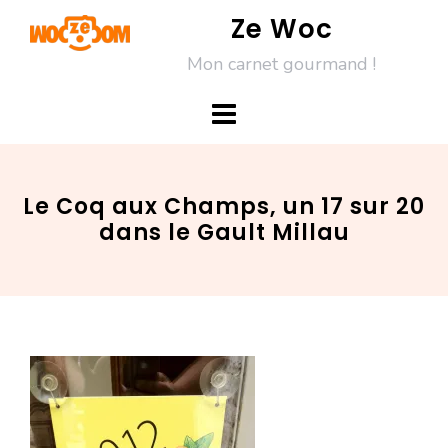
Skip
Ze Woc
to
Mon carnet gourmand !
content
Le Coq aux Champs, un 17 sur 20
dans le Gault Millau