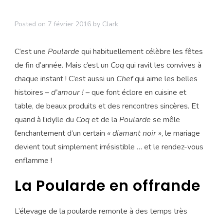
Posted on
7 février 2016
by
Clark
C’est une
Poularde
qui habituellement célèbre les fêtes
de fin d’année. Mais c’est un
Coq
qui ravit les convives à
chaque instant ! C’est aussi un
Chef
qui aime les belles
histoires –
d’amour !
– que font éclore en cuisine et
table, de beaux produits et des rencontres sincères. Et
quand à l’idylle du
Coq
et de la
Poularde
se mêle
l’enchantement d’un certain
« diamant noir »
, le mariage
devient tout simplement irrésistible … et le rendez-vous
enflamme !
La Poularde en offrande
L’élevage de la poularde remonte à des temps très