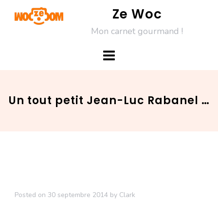
Skip
Ze Woc
to
Mon carnet gourmand !
content
Un tout petit Jean-Luc Rabanel …
Posted on
30 septembre 2014
by
Clark