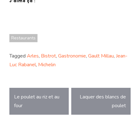
J’aime ça :
Restaurants
Tagged
Arles
,
Bistrot
,
Gastronomie
,
Gault Millau
,
Jean-
Luc Rabanel
,
Michelin
Navigation
Le poulet au riz et au
Laquer des blancs de
de
four
poulet
l’article