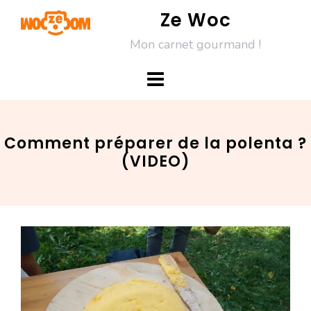
Skip
Ze Woc
to
Mon carnet gourmand !
content
Comment préparer de la polenta ?
(VIDEO)