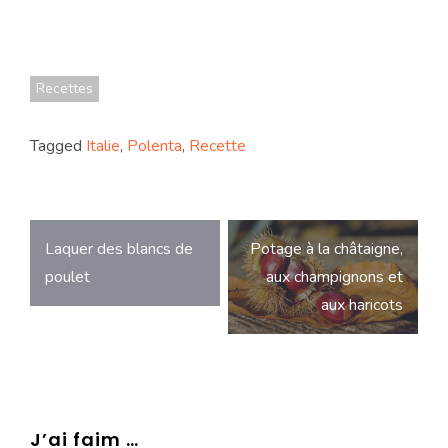
Recettes
Tagged
Italie
,
Polenta
,
Recette
Navigation
Laquer des blancs de
Potage à la châtaigne,
de
poulet
aux champignons et
l’article
aux haricots
J’ai faim …