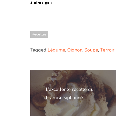
J’aime ça :
Recettes
Tagged
Légume
,
Oignon
,
Soupe
,
Terroir
Navigation
de
L’excellente recette du
l’article
tiramisu siphonné