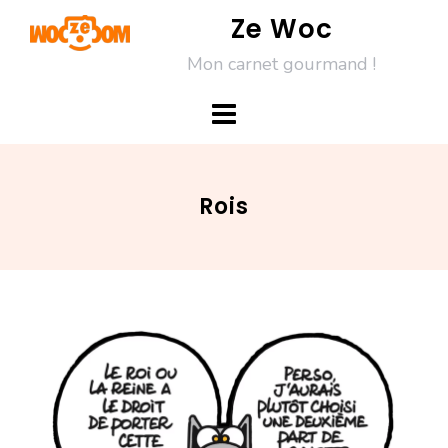
Skip
Ze Woc
to
Mon carnet gourmand !
content
Rois