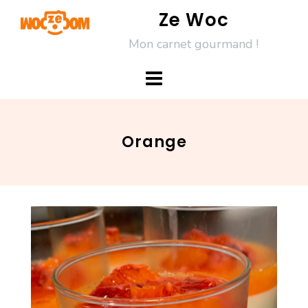
Skip
Ze Woc
to
Mon carnet gourmand !
content
Orange