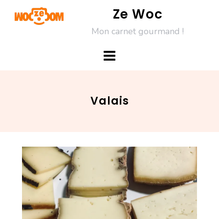
Skip
Ze Woc
to
Mon carnet gourmand !
content
Valais