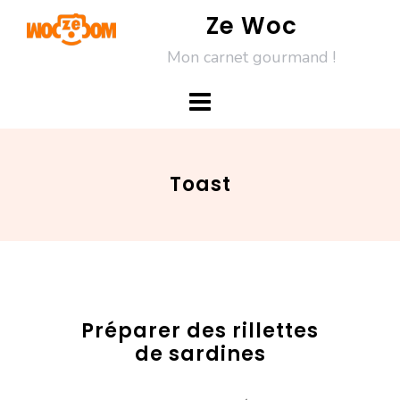
Skip
Ze Woc
to
Mon carnet gourmand !
content
Toast
Préparer des rillettes
de sardines