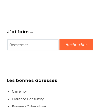
J’ai faim …
Rechercher :
Les bonnes adresses
Carré noir
Clarence Consulting
Essayez Odoo (free)