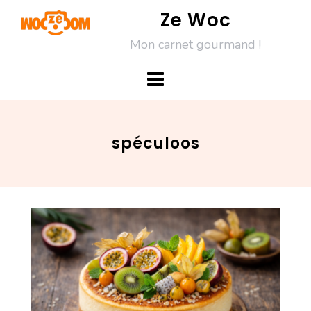
Skip
Ze Woc
to
Mon carnet gourmand !
content
spéculoos