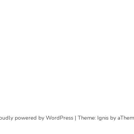
oudly powered by WordPress
|
Theme:
Ignis
by aThem