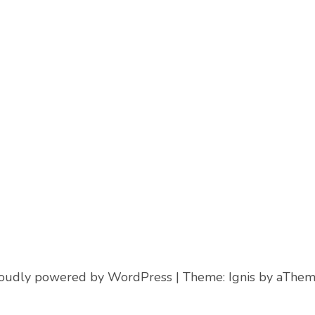
oudly powered by WordPress
|
Theme:
Ignis
by aThem