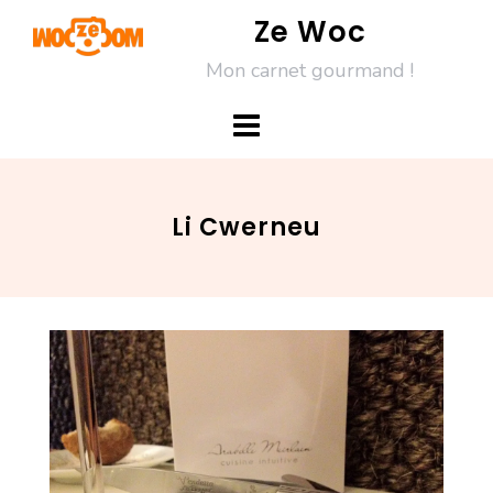
Skip
Ze Woc
to
Mon carnet gourmand !
content
Li Cwerneu