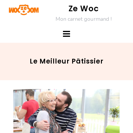
Skip
Ze Woc
to
Mon carnet gourmand !
content
Le Meilleur Pätissier