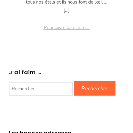
tous nos étals et ils nous font de l’œil …
[…]
Poursuivre la lecture ...
J’ai faim …
Rechercher :
Les bonnes adresses