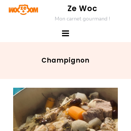
Skip
Ze Woc
to
Mon carnet gourmand !
content
Champignon