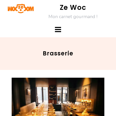
Skip
Ze Woc
to
Mon carnet gourmand !
content
Brasserie