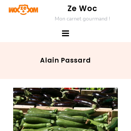
Skip
Ze Woc
to
Mon carnet gourmand !
content
Alain Passard